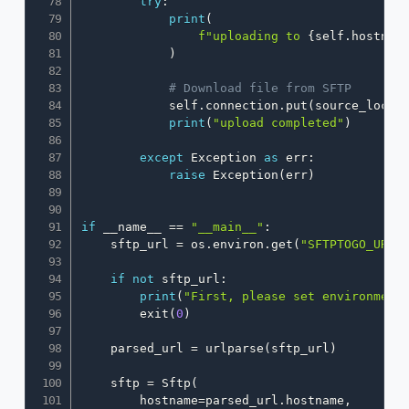
try
:
print
(
f"uploading to 
{
self
.
hostnam
)
# Download file from SFTP
            self
.
connection
.
put
(
source_local
print
(
"upload completed"
)
except
 Exception 
as
 err
:
raise
 Exception
(
err
)
if
 __name__ 
==
"__main__"
:
    sftp_url 
=
 os
.
environ
.
get
(
"SFTPTOGO_URL"
if
not
 sftp_url
:
print
(
"First, please set environment
        exit
(
0
)
    parsed_url 
=
 urlparse
(
sftp_url
)
    sftp 
=
 Sftp
(
        hostname
=
parsed_url
.
hostname
,