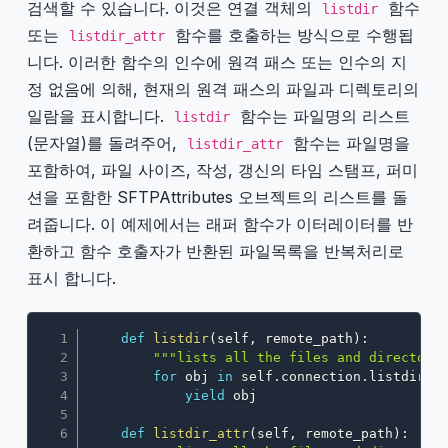
검색할 수 있습니다. 이것은 연결 객체의
함수
listdir
또는
함수를 호출하는 방식으로 수행됩
listdir_attr
니다. 이러한 함수의 인수에 원격 패스 또는 인수의 지
정 없음에 의해, 현재의 원격 패스의 파일과 디렉토리의
일람을 표시합니다.
함수는 파일명의 리스트
listdir
(문자열)를 돌려주어,
함수는 파일명을
listdir_attr
포함하여, 파일 사이즈, 작성, 갱신의 타임 스탬프, 퍼미
션을 포함한 SFTPAttributes 오브젝트의 리스트를 돌
려줍니다. 이 예제에서는 래퍼 함수가 이터레이터를 반
환하고 함수 호출자가 반환된 파일목록을 반복처리로
표시 합니다.
Copy
def
listdir
(
self
,
 remote_path
)
:
"""lists all the files and directori
for
 obj 
in
 self
.
connection
.
listdir
(
r
yield
 obj

def
listdir_attr
(
self
,
 remote_path
)
: