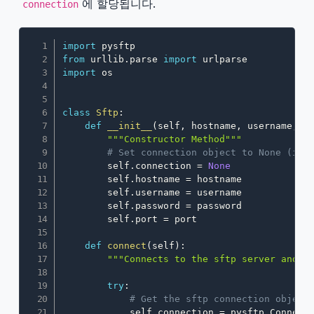
에 할당됩니다.
connection
Copy
import
from
 urllib
.
parse 
import
import
 os

class
Sftp
:
def
__init__
(
self
,
 hostname
,
 username
,
 p
"""Constructor Method"""
# Set connection object to None (ini
        self
.
connection 
=
None
        self
.
hostname 
=
 hostname

        self
.
username 
=
 username

        self
.
password 
=
 password

        self
.
port 
=
 port

def
connect
(
self
)
:
"""Connects to the sftp server and r
try
:
# Get the sftp connection object
            self
.
connection 
=
 pysftp
.
Connect