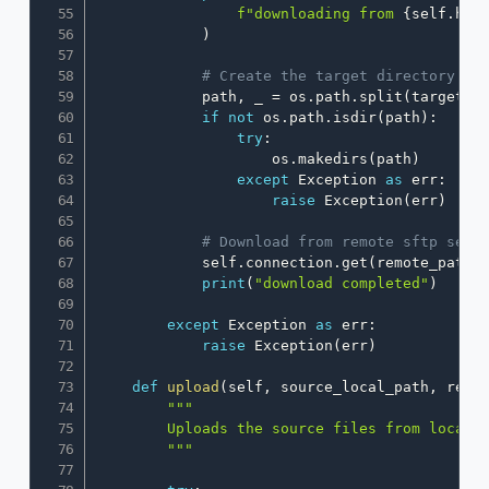
f"downloading from 
{
self
.
hos
)
# Create the target directory if
            path
,
 _ 
=
 os
.
path
.
split
(
target_l
if
not
 os
.
path
.
isdir
(
path
)
:
try
:
                    os
.
makedirs
(
path
)
except
 Exception 
as
 err
:
raise
 Exception
(
err
)
# Download from remote sftp serv
            self
.
connection
.
get
(
remote_path
,
print
(
"download completed"
)
except
 Exception 
as
 err
:
raise
 Exception
(
err
)
def
upload
(
self
,
 source_local_path
,
 remo
"""

        Uploads the source files from local t
        """