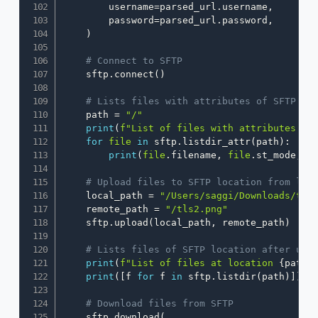
        username
=
parsed_url
.
username
,
        password
=
parsed_url
.
password
,
)
# Connect to SFTP
    sftp
.
connect
(
)
# Lists files with attributes of SFTP
    path 
=
"/"
print
(
f"List of files with attributes at
for
file
in
 sftp
.
listdir_attr
(
path
)
:
print
(
file
.
filename
,
file
.
st_mode
,
f
# Upload files to SFTP location from loc
    local_path 
=
"/Users/saggi/Downloads/tls
    remote_path 
=
"/tls2.png"
    sftp
.
upload
(
local_path
,
 remote_path
)
# Lists files of SFTP location after upl
print
(
f"List of files at location 
{
path
}
print
(
[
f 
for
 f 
in
 sftp
.
listdir
(
path
)
]
)
# Download files from SFTP
    sftp
.
download
(