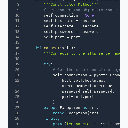
"""Constructor Method"""
# Set connection object to None (ini
        self
.
connection 
=
None
        self
.
hostname 
=
 hostname

        self
.
username 
=
 username

        self
.
password 
=
 password

        self
.
port 
=
 port

def
connect
(
self
)
:
"""Connects to the sftp server and r
try
:
# Get the sftp connection object
            self
.
connection 
=
 pysftp
.
Connect
                host
=
self
.
hostname
,
                username
=
self
.
username
,
                password
=
self
.
password
,
                port
=
self
.
port
,
)
except
 Exception 
as
 err
:
raise
 Exception
(
err
)
finally
:
print
(
f"Connected to 
{
self
.
hostn