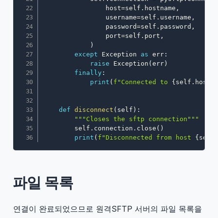
                host
=
self
.
hostname
,
                username
=
self
.
username
,
                password
=
self
.
password
,
                port
=
self
.
port
,
)
except
 Exception 
as
 err
:
raise
 Exception
(
err
)
finally
:
print
(
f"Connected to 
{
self
.
hostn
def
disconnect
(
self
)
:
"""Closes the sftp connection"""
        self
.
connection
.
close
(
)
print
(
f"Disconnected from host 
{
self
파일 목록
연결이 완료되었으므로 원격SFTP 서버의 파일 목록을