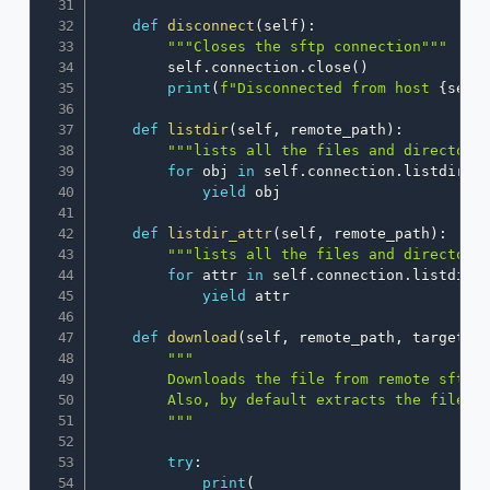
def
disconnect
(
self
)
:
"""Closes the sftp connection"""
        self
.
connection
.
close
(
)
print
(
f"Disconnected from host 
{
self
def
listdir
(
self
,
 remote_path
)
:
"""lists all the files and directori
for
 obj 
in
 self
.
connection
.
listdir
(
r
yield
 obj

def
listdir_attr
(
self
,
 remote_path
)
:
"""lists all the files and directori
for
 attr 
in
 self
.
connection
.
listdir_
yield
 attr

def
download
(
self
,
 remote_path
,
 target_l
"""

        Downloads the file from remote sftp s
        Also, by default extracts the file to
        """
try
:
print
(