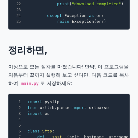
print
(
"download completed"
)
except
 Exception 
as
 err
:
raise
 Exception
(
err
)
정리하면,
이상으로 모든 절차를 마쳤습니다! 만약, 이 프로그램을
처음부터 끝까지 실행해 보고 싶다면, 다음 코드를 복사
하여
로 저장하세요:
main.py
Copy
import
from
 urllib
.
parse 
import
import
 os

class
Sftp
:
def
__init__
(
self
,
 hostname
,
 username
,
 p