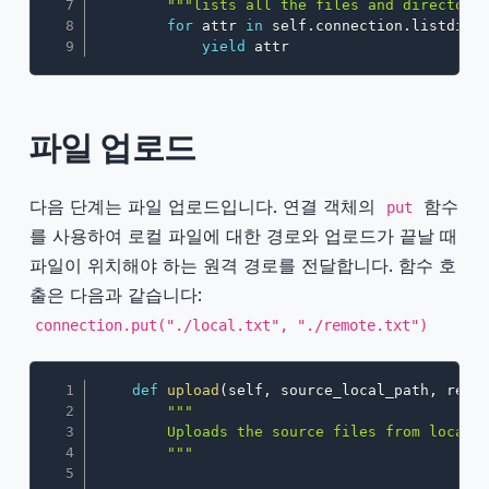
"""lists all the files and directori
for
 attr 
in
 self
.
connection
.
listdir_
yield
 attr
파일 업로드
다음 단계는 파일 업로드입니다. 연결 객체의
함수
put
를 사용하여 로컬 파일에 대한 경로와 업로드가 끝날 때
파일이 위치해야 하는 원격 경로를 전달합니다. 함수 호
출은 다음과 같습니다:
connection.put("./local.txt", "./remote.txt")
Copy
def
upload
(
self
,
 source_local_path
,
 remo
"""

        Uploads the source files from local t
        """