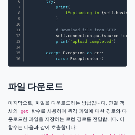
try
:
print
(
f"uploading to 
{
self
.
hostnam
)
# Download file from SFTP
            self
.
connection
.
put
(
source_local
print
(
"upload completed"
)
except
 Exception 
as
 err
:
raise
 Exception
(
err
)
파일 다운로드
마지막으로, 파일을 다운로드하는 방법입니다. 연결 객
체의
함수를 사용하여 원격 파일에 대한 경로와 다
get
운로드한 파일을 저장하는 로컬 경로를 전달합니다. 이
함수는 다음과 같이 호출합니다: