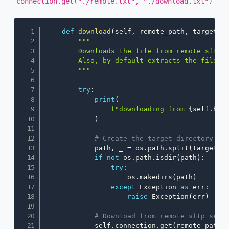
connection.get("./remote.txt", "./download.txt")
Copy
def
download
(
self
,
 remote_path
,
 target_l
"""

        Downloads the file from remote sftp s
        Also, by default extracts the file to
        """
try
:
print
(
f"downloading from 
{
self
.
hos
)
# Create the target directory if
            path
,
 _ 
=
 os
.
path
.
split
(
target_l
if
not
 os
.
path
.
isdir
(
path
)
:
try
:
                    os
.
makedirs
(
path
)
except
 Exception 
as
 err
:
raise
 Exception
(
err
)
# Download from remote sftp serv
            self
.
connection
.
get
(
remote_path
,