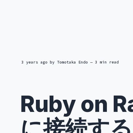
3 years ago
by
Tomotaka Endo
— 3 min read
Ruby on R
に接続する