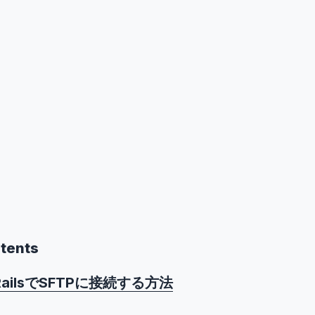
ntents
 RailsでSFTPに接続する方法