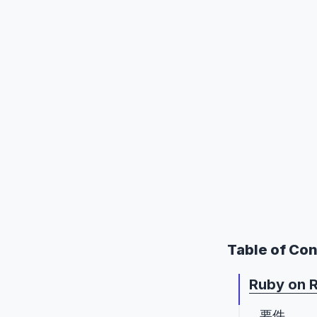
Table of Co
Ruby on
要件