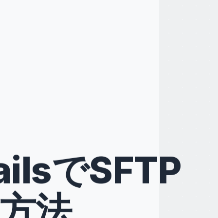
ailsでSFTP
方法