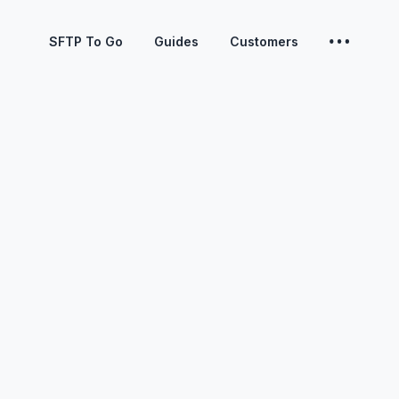
SFTP To Go
Guides
Customers